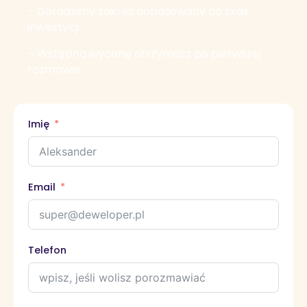
– Doradzimy zakres dopasowany do skali
inwestycji
– Wstępną wycenę otrzymasz po pierwszej
rozmowie
Imię
Email
Telefon