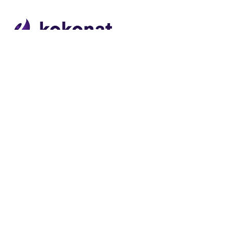
Fb.
/
Ig.
/
Be.
Kokonat
to studio marketingowe specjalizujące się
w wizualizacjach 3D, animacjach oraz tworzeniu
stron internetowych dla inwestycji deweloperskich.
Firma wspiera deweloperów w sprzedaży mieszkań
z rynku pierwotnego na terenie całej Polski.
Usługi
Branding i materiały do druku
Konsultacje projektowe
Marketing dla deweloperów
Reklama online dla deweloperów