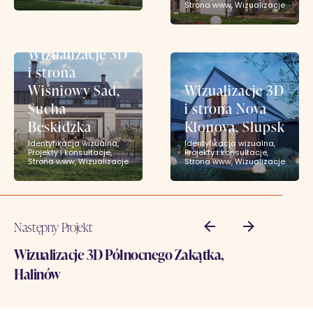
Strona www
Wizualizacje
Wizualizacje 3D
i strona
Wiśniowy Sad,
Wizualizacje 3D
Sucha
i strona Nova
Beskidzka
Klonova, Słupsk
Identyfikacja wizualna
Identyfikacja wizualna
Projekty i konsultacje
Projekty i konsultacje
Strona www
Wizualizacje
Strona www
Wizualizacje
Następny Projekt
Wizualizacje 3D Północnego Zakątka,
Halinów