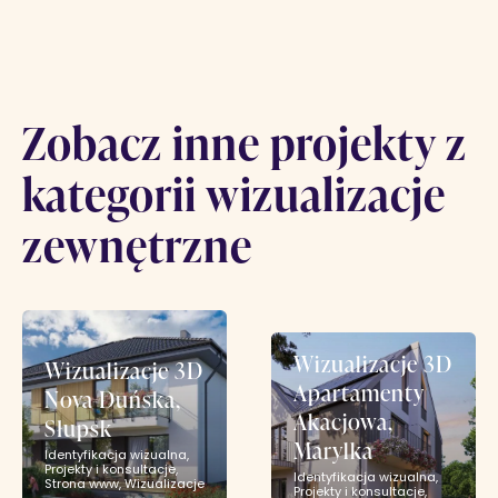
Zobacz inne projekty z
kategorii wizualizacje
zewnętrzne
Wizualizacje 3D
Wizualizacje 3D
Apartamenty
Nova Duńska,
Akacjowa,
Słupsk
Marylka
Identyfikacja wizualna
Projekty i konsultacje
Identyfikacja wizualna
Strona www
Wizualizacje
Projekty i konsultacje