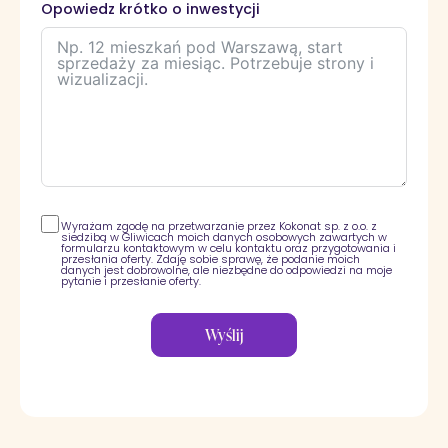
Opowiedz krótko o inwestycji
Wyrażam zgodę na przetwarzanie przez Kokonat sp. z o.o. z
siedzibą w Gliwicach moich danych osobowych zawartych w
formularzu kontaktowym w celu kontaktu oraz przygotowania i
przesłania oferty. Zdaję sobie sprawę, że podanie moich
danych jest dobrowolne, ale niezbędne do odpowiedzi na moje
pytanie i przesłanie oferty.
Wyślij