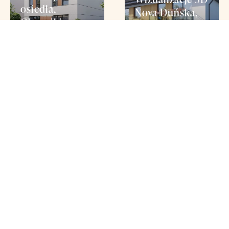
osiedla,
Nova Duńska,
Oborniki
Słupsk
Projekty i konsultacje
Identyfikacja wizualna
Wizualizacje
Projekty i konsultacje
Strona www
Wizualizacje
Wizualizacje 3D
Wizualizacje 3D
i strona
Apartamenty
Wiśniowy Sad,
Akacjowa,
Sucha
Marylka
Beskidzka
Identyfikacja wizualna
Identyfikacja wizualna
Projekty i konsultacje
Projekty i konsultacje
Strona www
Wizualizacje
Strona www
Wizualizacje
Następny Projekt