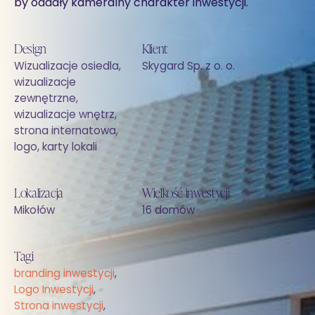
by oddały kameralny charakter inwestycji.
Design
Klient
Wizualizacje osiedla,
Skygard Sp. z o. o.
wizualizacje
zewnętrzne,
wizualizacje wnętrz,
strona internatowa,
logo, karty lokali
Lokalizacja
Wielkość inwestycji
Mikołów
16 domów
Tagi
branding inwestycji
,
Logo Inwestycji
,
Strona inwestycji
,