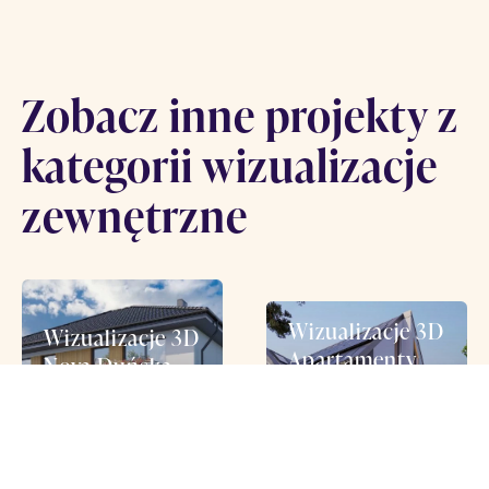
Zobacz inne projekty z
kategorii wizualizacje
zewnętrzne
Wizualizacje 3D
Wizualizacje 3D
Apartamenty
Nova Duńska,
Akacjowa,
Słupsk
Marylka
Identyfikacja wizualna
Projekty i konsultacje
Identyfikacja wizualna
Strona www
Wizualizacje
Projekty i konsultacje
Strona www
Wizualizacje