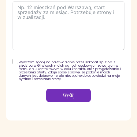
Wyrażam zgodę na przetwarzanie przez Kokonat sp. z o.o. z
siedzibą w Gliwicach moich danych osobowych zawartych w
formularzu kontaktowym w celu kontaktu oraz przygotowania i
przesłania oferty. Zdaję sobie sprawę, że podanie moich
danych jest dobrowolne, ale niezbędne do odpowiedzi na moje
pytanie i przesłanie oferty.
Wyślij