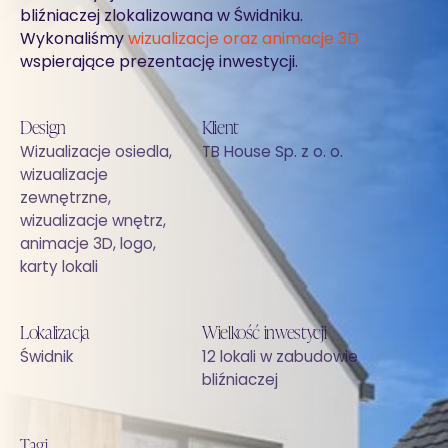
bliźniaczej zlokalizowana w Świdniku.
Wykonaliśmy
wizualizacje oraz animacje 3D
wspierające prezentację inwestycji.
Design
Klient
Wizualizacje osiedla,
TB House Sp. z o. o.
wizualizacje
zewnętrzne,
wizualizacje wnętrz,
animacje 3D, logo,
karty lokali
Lokalizacja
Wielkość inwestycji
Świdnik
12 lokali w zabudowie
bliźniaczej
Tagi