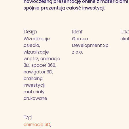
nowoczesną prezentację online z materiałami w
spójnie prezentują całość inwestycji.
Design
Klient
Loka
Wizualizacje
Gamco
oko
osiedla,
Development Sp.
wizualizacje
z o.o.
wnętrz, animacje
3D, spacer 360,
nawigator 3D,
branding
inwestycji,
materiały
drukowane
Tagi
animacje 3D
,