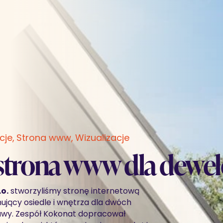
cje
Strona www
Wizualizacje
i strona www dla de
o.
stworzyliśmy stronę internetową
jący osiedle i wnętrza dla dwóch
zawy. Zespół Kokonat dopracował