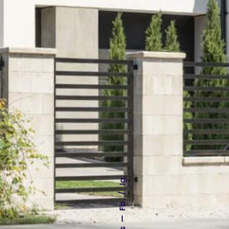
Ig.
Fb.