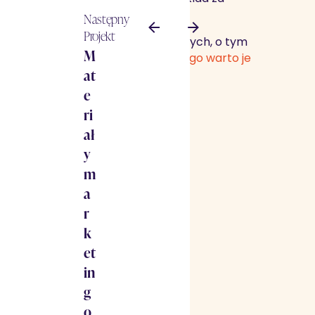
macje o każdym lokalu
Następny
Projekt
eszkań wpływają na decyzje kupujących, o tym
M
tykule
„Rzuty 3D mieszkań – dlaczego warto je
at
edażowych?”.
e
ri
ał
y
m
a
r
k
et
in
g
o