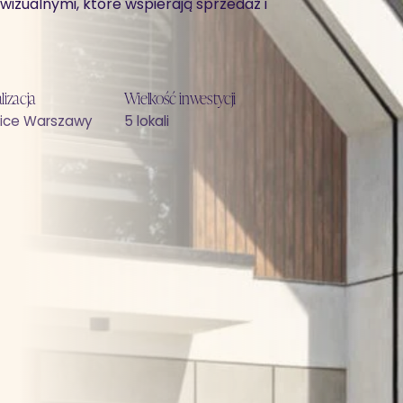
izualnymi, które wspierają sprzedaż i
lizacja
Wielkość inwestycji
lice Warszawy
5 lokali