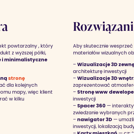
ra
Rozwiązani
ekt powtarzalny , który
Aby skutecznie wesprzeć 
dukt z wyższej półki,
materiałów wizualnych ob
i minimalistyczne
–
Wizualizacje 3D zewn
architekturę inwestycji
sną
stronę
–
Wizualizacje 3D wnętr
ć dla kolejnych
zaprezentować atmosferę
oziomu mapy, więc klient
–
Stronę www
dewelope
ać w kilku
inwestycji
–
Spacer 360
— interakty
zwiedzanie wybranych prze
–
nawigator 3D
— umożli
inwestycji, lokalizacją bu
–
Karty mieszkań
— czyt