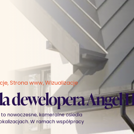
cje
Strona www
Wizualizacje
dla dewelopera Angel
.
to nowoczesne, kameralne osiedla
lokalizacjach. W ramach współpracy