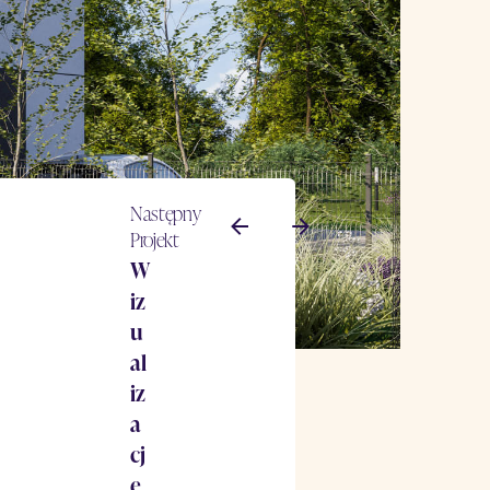
Następny
Projekt
W
iz
u
al
iz
a
cj
e