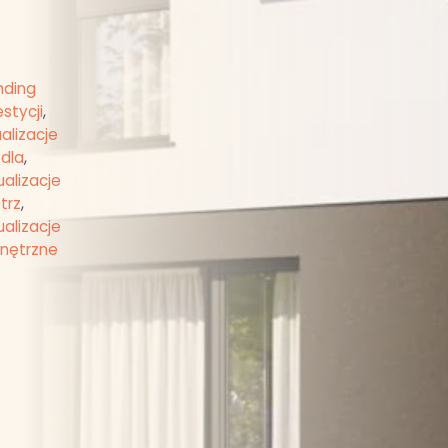
nding
stycji
,
alizacje
edla
,
ualizacje
trz
,
ualizacje
nętrzne