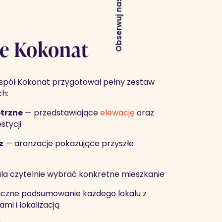
Obserwuj nas
e Kokonat
pół Kokonat przygotował pełny zestaw
h:
trzne
— przedstawiające
elewację
oraz
stycji
z
— aranżacje pokazujące przyszłe
a czytelnie wybrać konkretne mieszkanie
iczne podsumowanie każdego lokalu z
mi i lokalizacją