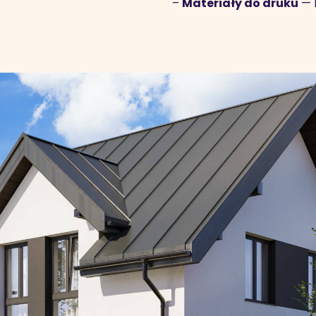
–
Materiały do druku
— 