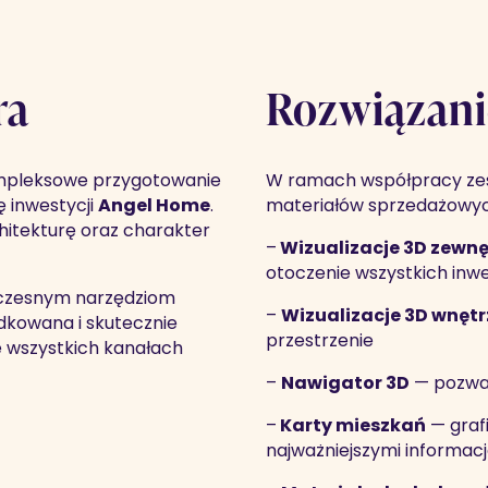
ra
Rozwiązani
mpleksowe przygotowanie
W ramach współpracy zes
 inwestycji
Angel Home
.
materiałów sprzedażowyc
hitekturę oraz charakter
–
Wizualizacje 3D zewnę
otoczenie wszystkich inwe
woczesnym narzędziom
–
Wizualizacje 3D wnętr
dkowana i skutecznie
przestrzenie
wszystkich kanałach
–
Nawigator 3D
— pozwal
–
Karty mieszkań
— graf
najważniejszymi informacja