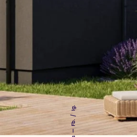
Ig.
Fb.