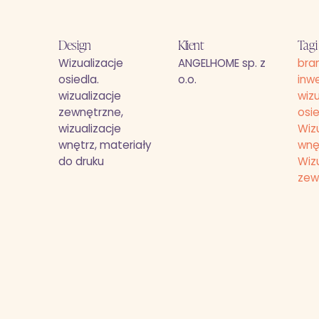
Design
Klient
Tagi
Wizualizacje
ANGELHOME sp. z
bra
osiedla.
o.o.
inwe
wizualizacje
wizu
zewnętrzne,
osi
wizualizacje
Wiz
wnętrz, materiały
wnę
do druku
Wiz
zew