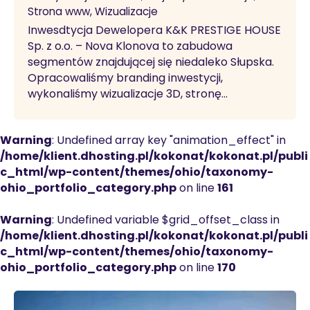
Strona www
Wizualizacje
Inwesdtycja Dewelopera K&K PRESTIGE HOUSE
Sp. z o.o. – Nova Klonova to zabudowa
segmentów znajdującej się niedaleko Słupska.
Opracowaliśmy branding inwestycji,
wykonaliśmy wizualizacje 3D, stronę…
Warning
: Undefined array key "animation_effect" in
/home/klient.dhosting.pl/kokonat/kokonat.pl/publi
c_html/wp-content/themes/ohio/taxonomy-
ohio_portfolio_category.php
on line
161
Warning
: Undefined variable $grid_offset_class in
/home/klient.dhosting.pl/kokonat/kokonat.pl/publi
c_html/wp-content/themes/ohio/taxonomy-
ohio_portfolio_category.php
on line
170